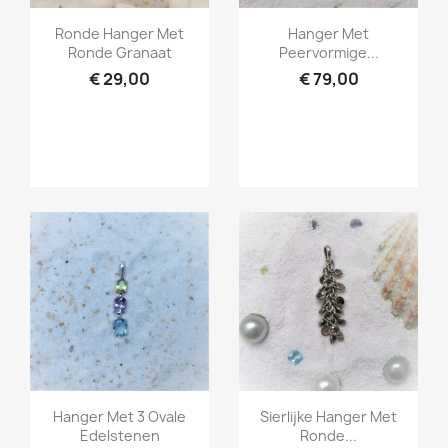
Snel bekijken
Snel bekijken


Ronde Hanger Met
Hanger Met
Ronde Granaat
Peervormige...
€ 29,00
€ 79,00
Snel bekijken
Snel bekijken


Hanger Met 3 Ovale
Sierlijke Hanger Met
Edelstenen
Ronde...