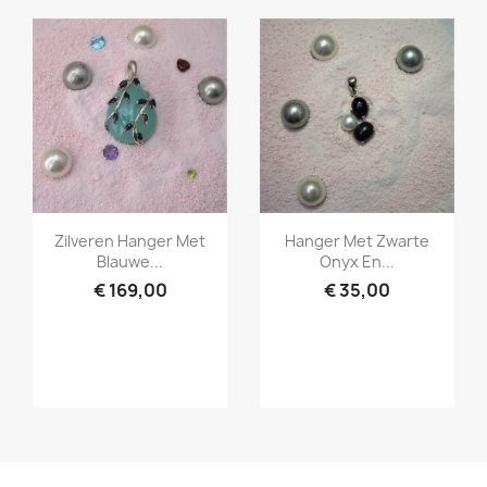
Snel bekijken
Snel bekijken


Zilveren Hanger Met
Hanger Met Zwarte
Blauwe...
Onyx En...
€ 169,00
€ 35,00