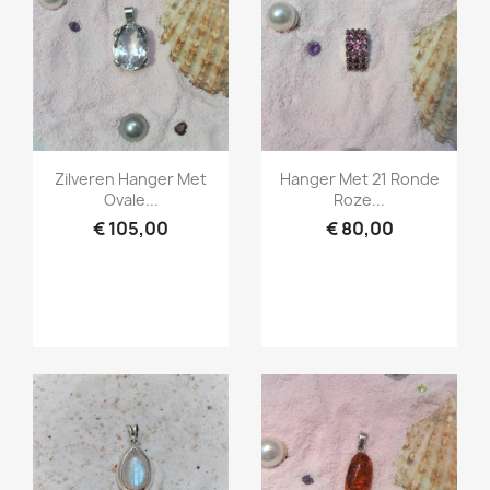
Snel bekijken
Snel bekijken


Zilveren Hanger Met
Hanger Met 21 Ronde
Ovale...
Roze...
€ 105,00
€ 80,00