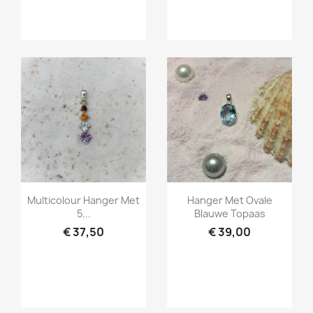
Snel bekijken
Snel bekijken


Multicolour Hanger Met
Hanger Met Ovale
5...
Blauwe Topaas
€ 37,50
€ 39,00