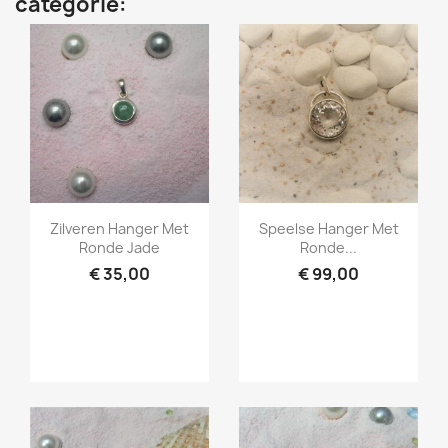
categorie:
Snel bekijken
Snel bekijken


Zilveren Hanger Met
Speelse Hanger Met
Ronde Jade
Ronde...
€ 35,00
€ 99,00