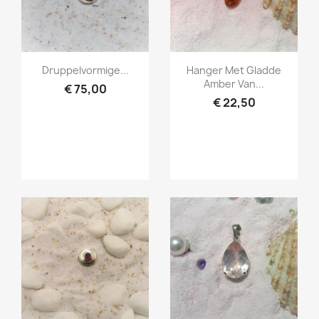
Snel bekijken
Snel bekijken


Druppelvormige...
Hanger Met Gladde
Amber Van...
€ 75,00
€ 22,50