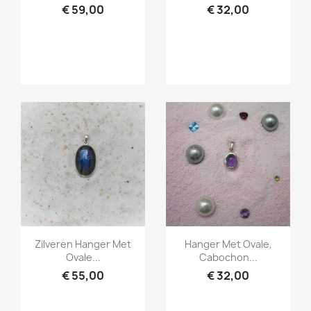
€ 59,00
€ 32,00
Snel bekijken
Snel bekijken


Zilveren Hanger Met
Hanger Met Ovale,
Ovale...
Cabochon...
€ 55,00
€ 32,00