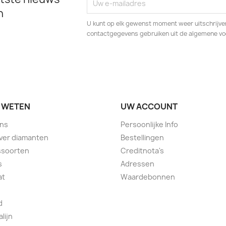
n
U kunt op elk gewenst moment weer uitschrijven
contactgegevens gebruiken uit de algemene v
 WETEN
UW ACCOUNT
ons
Persoonlijke Info
over diamanten
Bestellingen
ssoorten
Creditnota's
s
Adressen
at
Waardebonnen
d
lijn