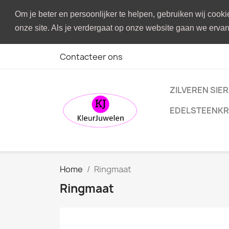
Om je beter en persoonlijker te helpen, gebruiken wij cook
onze site. Als je verdergaat op onze website gaan we ervan 
Contacteer ons
ZILVEREN SIE
EDELSTEENKR
Home
Ringmaat
Ringmaat