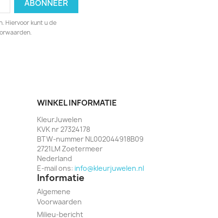
. Hiervoor kunt u de
oorwaarden.
WINKEL INFORMATIE
KleurJuwelen
KVK nr 27324178
BTW-nummer NL002044918B09
2721LM Zoetermeer
Nederland
E-mail ons:
info@kleurjuwelen.nl
Informatie
Algemene
Voorwaarden
Milieu-bericht