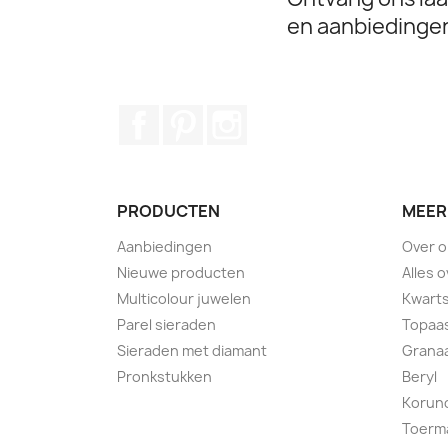
en aanbiedinge
Facebook
Pinterest
Instagram
PRODUCTEN
MEER
Aanbiedingen
Over 
Nieuwe producten
Alles 
Multicolour juwelen
Kwart
Parel sieraden
Topaa
Sieraden met diamant
Grana
Pronkstukken
Beryl
Korun
Toerma