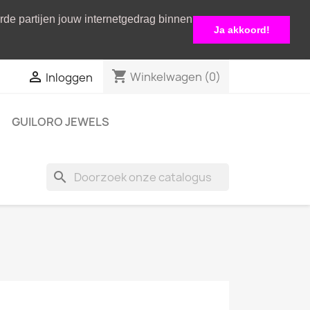
erde partijen jouw internetgedrag binnen
Ja akkoord!
shopping_cart

Winkelwagen
(0)
Inloggen
GUILORO JEWELS
search