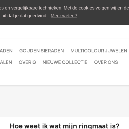
ies en vergelijkbare technieken. Met de cookies volgen wij en d
uit dat je dat goedvindt.
Meer weten?
RADEN
GOUDEN SIERADEN
MULTICOLOUR JUWELEN
ALEN
OVERIG
NIEUWE COLLECTIE
OVER ONS
Hoe weet ik wat mijn ringmaat is?