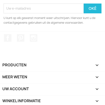
U kunt op elk gewenst moment weer uitschrijven. Hiervoor kunt u de
contactgegevens gebruiken uit de algemene voorwaarden.
Facebook
Pinterest
Instagram
PRODUCTEN

MEER WETEN

UW ACCOUNT

WINKEL INFORMATIE
keyboard_arrow_down