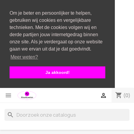
Om je beter en persoonlijker te helpen,
gebruiken wij cookies en vergelijkbare
technieken. Met de cookies volgen wij en
derde partijen jouw internetgedrag binnen
onze site. Als je verdergaat op onze website
gaan we ervan uit dat je dat goedvindt.
Meer weten?
Ja akkoord!
shopping_cart


(0)
search