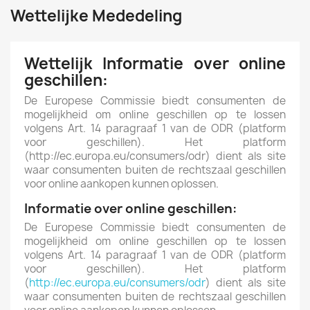
Wettelijke Mededeling
Wettelijk Informatie over online
geschillen:
De Europese Commissie biedt consumenten de
mogelijkheid om online geschillen op te lossen
volgens Art. 14 paragraaf 1 van de ODR (platform
voor geschillen). Het platform
(http://ec.europa.eu/consumers/odr) dient als site
waar consumenten buiten de rechtszaal geschillen
voor online aankopen kunnen oplossen.
Informatie over online geschillen:
De Europese Commissie biedt consumenten de
mogelijkheid om online geschillen op te lossen
volgens Art. 14 paragraaf 1 van de ODR (platform
voor geschillen). Het platform
(
http://ec.europa.eu/consumers/odr
) dient als site
waar consumenten buiten de rechtszaal geschillen