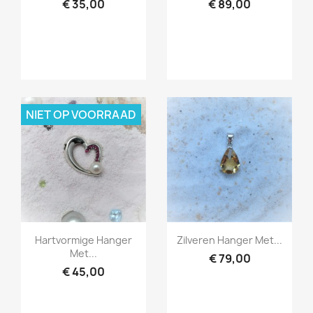
€ 35,00
€ 89,00
NIET OP VOORRAAD
Snel bekijken
Snel bekijken


Hartvormige Hanger
Zilveren Hanger Met...
Met...
€ 79,00
€ 45,00