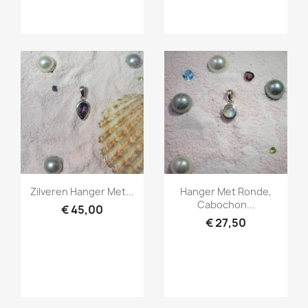
Snel bekijken
Snel bekijken


Zilveren Hanger Met...
Hanger Met Ronde,
Cabochon...
€ 45,00
€ 27,50