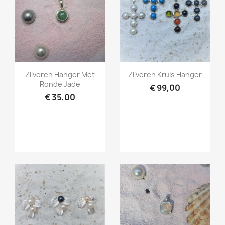
Snel bekijken
Snel bekijken


Zilveren Hanger Met
Zilveren Kruis Hanger
Ronde Jade
€ 99,00
€ 35,00