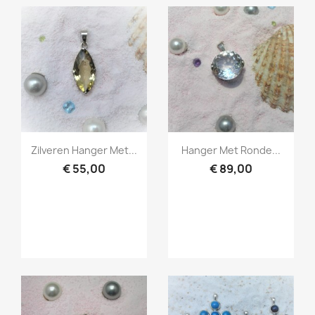
Snel bekijken
Snel bekijken


Zilveren Hanger Met...
Hanger Met Ronde...
€ 55,00
€ 89,00