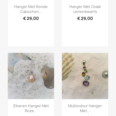
Snel bekijken
Snel bekijken


Hanger Met Ronde
Hanger Met Ovale
Cabochon...
Lemonkwarts
€ 29,00
€ 29,00
Snel bekijken
Snel bekijken


Zilveren Hanger Met
Multicolour Hanger
Roze...
Met...