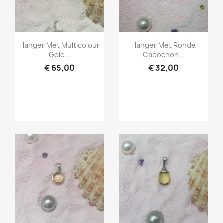
Snel bekijken
Snel bekijken


Hanger Met Multicolour
Hanger Met Ronde
Gele...
Cabochon...
€ 65,00
€ 32,00