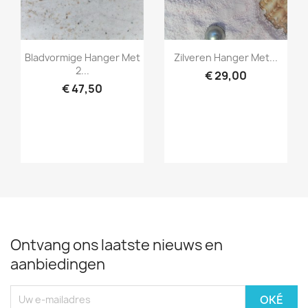
Snel bekijken
Snel bekijken


Bladvormige Hanger Met
Zilveren Hanger Met...
2...
€ 29,00
€ 47,50
Ontvang ons laatste nieuws en
aanbiedingen