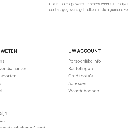
U kunt op elk gewenst moment weer uitschrijven
contactgegevens gebruiken uit de algemene v
 WETEN
UW ACCOUNT
ons
Persoonlijke Info
over diamanten
Bestellingen
ssoorten
Creditnota's
s
Adressen
at
Waardebonnen
d
lijn
aat
n met webshopgiftcard