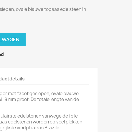
slepen, ovale blauwe topaas edelsteen in
ELWAGEN
ad
ductdetails
nger met facet geslepen, ovale blauwe
ij 9 mm groot. De totale lengte van de
ulairste edelstenen vanwege de felle
paas edelstenen worden op veel plekken
ijkste vindplaats is Brazilië.