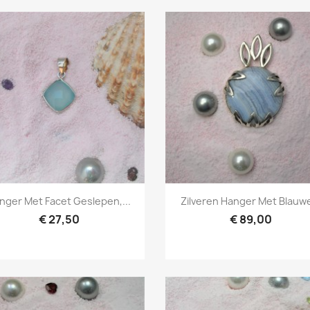
Snel bekijken
Snel bekijken


nger Met Facet Geslepen,...
Zilveren Hanger Met Blauwe
€ 27,50
€ 89,00