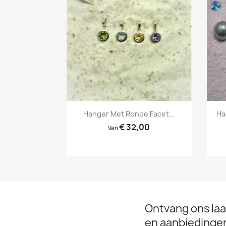
Snel bekijken

Hanger Met Ronde Facet...
Ha
€ 32,00
Van
Ontvang ons laa
en aanbiedinge