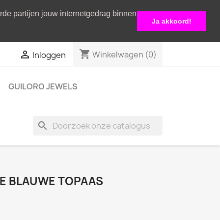
erde partijen jouw internetgedrag binnen
Ja akkoord!
shopping_cart

Winkelwagen
(0)
Inloggen
GUILORO JEWELS
search
LE BLAUWE TOPAAS