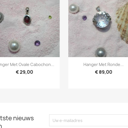
Snel bekijken
Snel bekijken


nger Met Ovale Cabochon...
Hanger Met Ronde...
€ 29,00
€ 89,00
tste nieuws
n