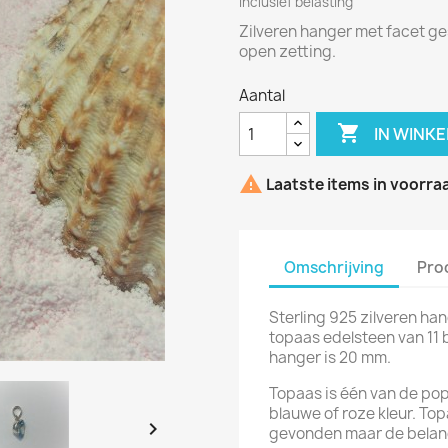
Inclusief belasting
Zilveren hanger met facet ge
open zetting.
Aantal

IN WINK

Laatste items in voorra
Omschrijving
Pro
Sterling 925 zilveren ha
topaas edelsteen van 11 b
hanger is 20 mm.
Topaas is één van de pop
blauwe of roze kleur. To

gevonden maar de belangr