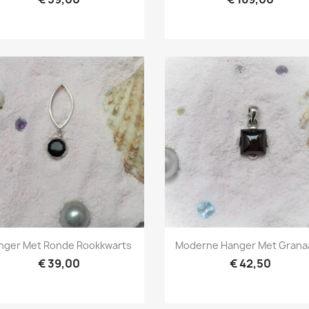
Snel bekijken
Snel bekijken


nger Met Ronde Rookkwarts
Moderne Hanger Met Granaa
€ 39,00
€ 42,50