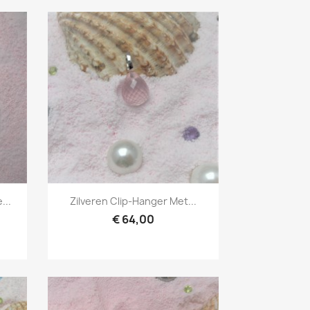
Snel bekijken

...
Zilveren Clip-Hanger Met...
€ 64,00