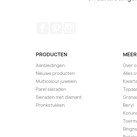
Facebook
Pinterest
Instagram
PRODUCTEN
MEER
Aanbiedingen
Over 
Nieuwe producten
Alles 
Multicolour juwelen
Kwart
Parel sieraden
Topaa
Sieraden met diamant
Grana
Pronkstukken
Beryl
Korun
Toerma
Ringm
Betale