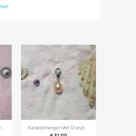
hier.
Snel bekijken

...
Karabijnhanger Met Oranje...
€ 31,00