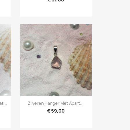
Snel bekijken

t...
Zilveren Hanger Met Apart...
€ 59,00