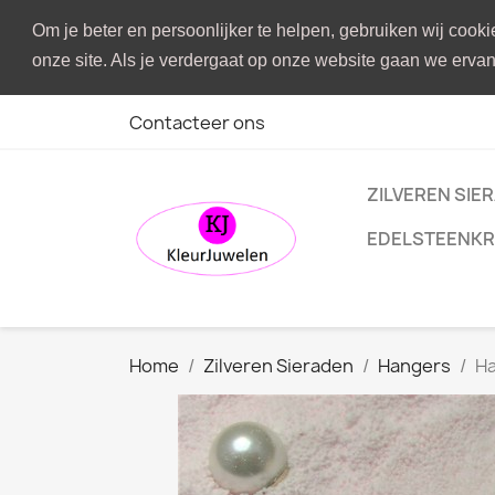
Om je beter en persoonlijker te helpen, gebruiken wij cook
onze site. Als je verdergaat op onze website gaan we ervan 
Contacteer ons
ZILVEREN SIE
EDELSTEENKR
Home
Zilveren Sieraden
Hangers
Ha