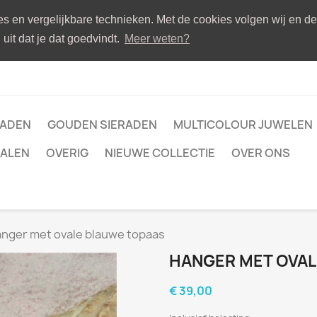
ies en vergelijkbare technieken. Met de cookies volgen wij en d
uit dat je dat goedvindt.
Meer weten?
RADEN
GOUDEN SIERADEN
MULTICOLOUR JUWELEN
ALEN
OVERIG
NIEUWE COLLECTIE
OVER ONS
nger met ovale blauwe topaas
HANGER MET OVA
€ 39,00