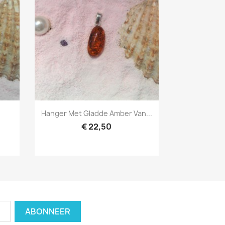
Snel bekijken

Hanger Met Gladde Amber Van...
€ 22,50