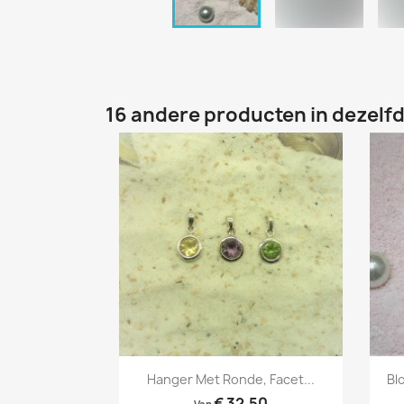
16 andere producten in dezelfd
Snel bekijken

Hanger Met Ronde, Facet...
Bl
€ 32,50