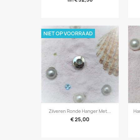
Van
NIET OP VOORRAAD
Snel bekijken

Zilveren Ronde Hanger Met...
Ha
€ 25,00