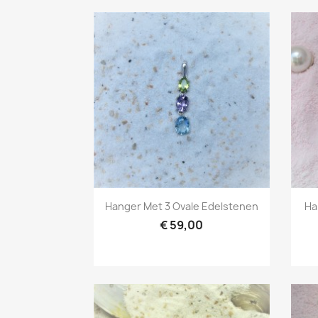
Snel bekijken

Hanger Met 3 Ovale Edelstenen
Ha
€ 59,00