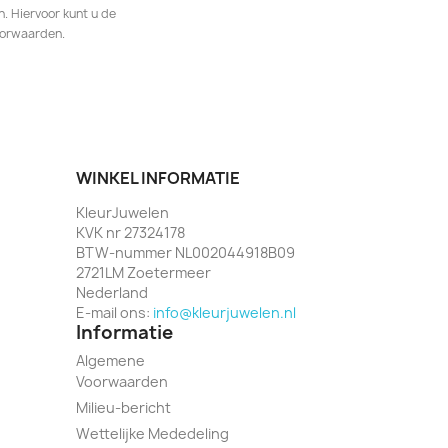
. Hiervoor kunt u de
oorwaarden.
WINKEL INFORMATIE
KleurJuwelen
KVK nr 27324178
BTW-nummer NL002044918B09
2721LM Zoetermeer
Nederland
E-mail ons:
info@kleurjuwelen.nl
Informatie
Algemene
Voorwaarden
Milieu-bericht
Wettelijke Mededeling