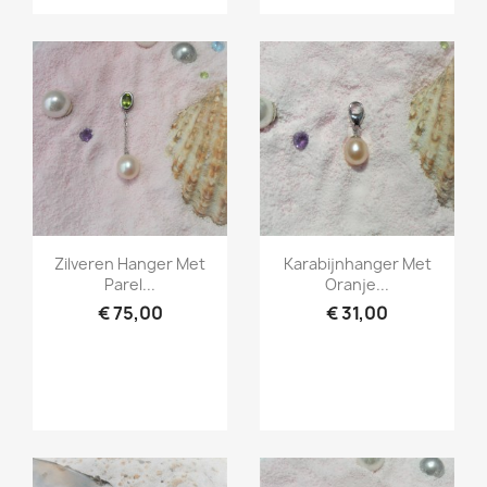
Snel bekijken
Snel bekijken


Zilveren Hanger Met
Karabijnhanger Met
Parel...
Oranje...
€ 75,00
€ 31,00