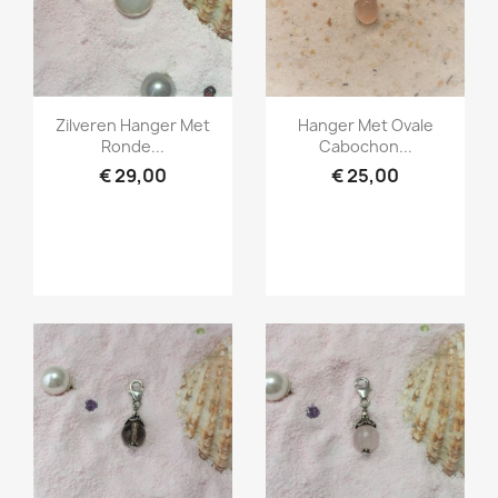
Snel bekijken
Snel bekijken


Zilveren Hanger Met
Hanger Met Ovale
Ronde...
Cabochon...
€ 29,00
€ 25,00