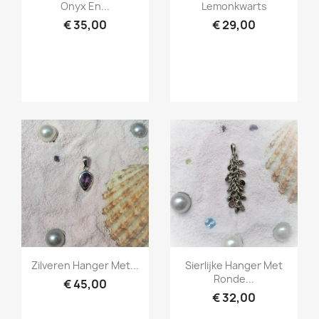
Onyx En...
Lemonkwarts
€ 35,00
€ 29,00
Snel bekijken
Snel bekijken


Zilveren Hanger Met...
Sierlijke Hanger Met
Ronde...
€ 45,00
€ 32,00