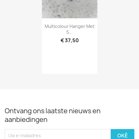
Snel bekijken

Multicolour Hanger Met
5...
€ 37,50
Ontvang ons laatste nieuws en
aanbiedingen