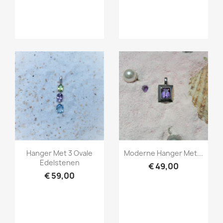
Snel bekijken
Snel bekijken


Hanger Met 3 Ovale
Moderne Hanger Met...
Edelstenen
€ 49,00
€ 59,00