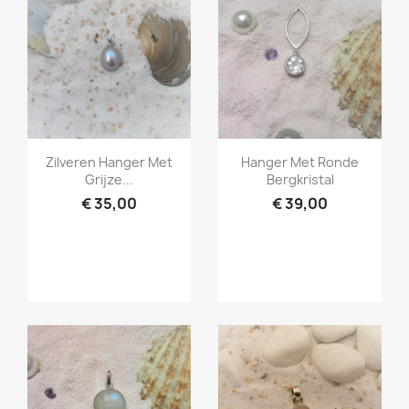
Snel bekijken
Snel bekijken


Zilveren Hanger Met
Hanger Met Ronde
Grijze...
Bergkristal
€ 35,00
€ 39,00