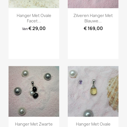
Snel bekijken
Snel bekijken


Hanger Met Ovale
Zilveren Hanger Met
Facet...
Blauwe...
€ 29,00
€ 169,00
Van
Snel bekijken
Snel bekijken


Hanger Met Zwarte
Hanger Met Ovale