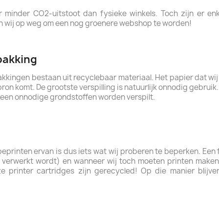
minder CO2-uitstoot dan fysieke winkels. Toch zijn er en
n wij op weg om een nog groenere webshop te worden!
pakking
kkingen bestaan uit recyclebaar materiaal. Het papier dat wi
ron komt. De grootste verspilling is natuurlijk onnodig gebru
 geen onnodige grondstoffen worden verspilt.
printen ervan is dus iets wat wij proberen te beperken. Een f
g verwerkt wordt) en wanneer wij toch moeten printen make
 printer cartridges zijn gerecycled! Op die manier blijven 