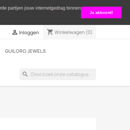
erde partijen jouw internetgedrag binnen
Ja akkoord!
shopping_cart

Winkelwagen
(0)
Inloggen
GUILORO JEWELS
search