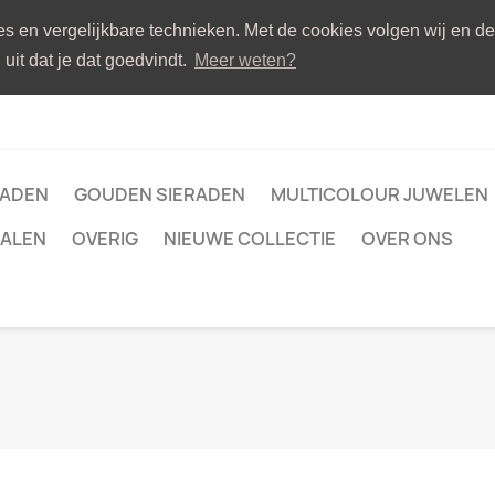
ies en vergelijkbare technieken. Met de cookies volgen wij en d
uit dat je dat goedvindt.
Meer weten?
RADEN
GOUDEN SIERADEN
MULTICOLOUR JUWELEN
ALEN
OVERIG
NIEUWE COLLECTIE
OVER ONS