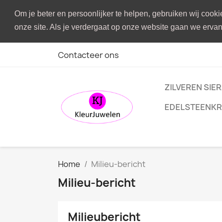
Om je beter en persoonlijker te helpen, gebruiken wij cook
onze site. Als je verdergaat op onze website gaan we ervan 
Contacteer ons
ZILVEREN SIE
EDELSTEENKR
Home
Milieu-bericht
Milieu-bericht
Milieubericht