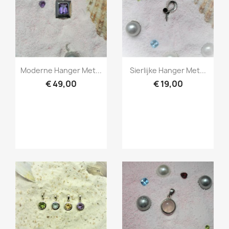
Snel bekijken
Snel bekijken


Moderne Hanger Met...
Sierlijke Hanger Met...
€ 49,00
€ 19,00