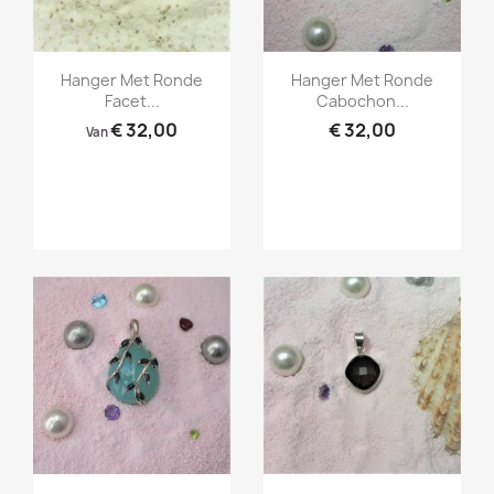
Snel bekijken
Snel bekijken


Hanger Met Ronde
Hanger Met Ronde
Facet...
Cabochon...
€ 32,00
€ 32,00
Van