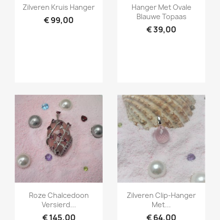
Snel bekijken
Snel bekijken


Zilveren Kruis Hanger
Hanger Met Ovale
Blauwe Topaas
€ 99,00
€ 39,00
Snel bekijken
Snel bekijken


Roze Chalcedoon
Zilveren Clip-Hanger
Versierd...
Met...
€ 145,00
€ 64,00