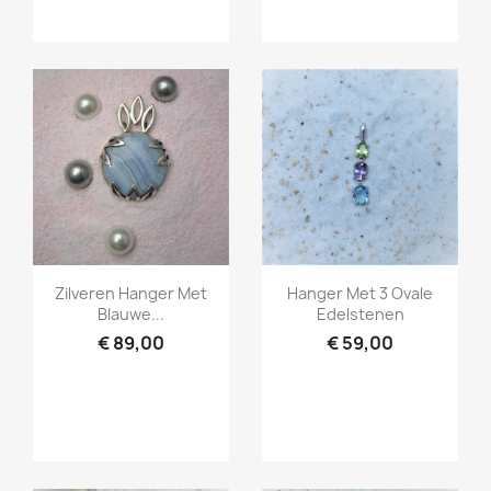
Snel bekijken
Snel bekijken


Zilveren Hanger Met
Hanger Met 3 Ovale
Blauwe...
Edelstenen
€ 89,00
€ 59,00