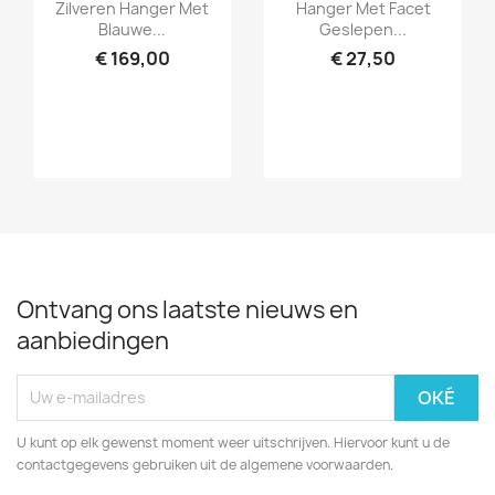
Snel bekijken
Snel bekijken


Zilveren Hanger Met
Hanger Met Facet
Blauwe...
Geslepen...
€ 169,00
€ 27,50
Ontvang ons laatste nieuws en
aanbiedingen
U kunt op elk gewenst moment weer uitschrijven. Hiervoor kunt u de
contactgegevens gebruiken uit de algemene voorwaarden.