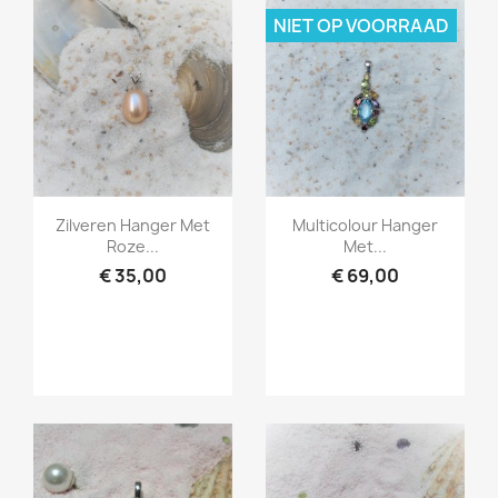
NIET OP VOORRAAD
Snel bekijken
Snel bekijken


Zilveren Hanger Met
Multicolour Hanger
Roze...
Met...
€ 35,00
€ 69,00