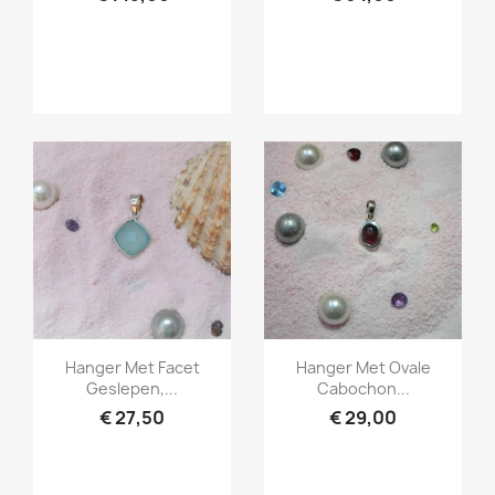
Snel bekijken
Snel bekijken


Hanger Met Facet
Hanger Met Ovale
Geslepen,...
Cabochon...
€ 27,50
€ 29,00