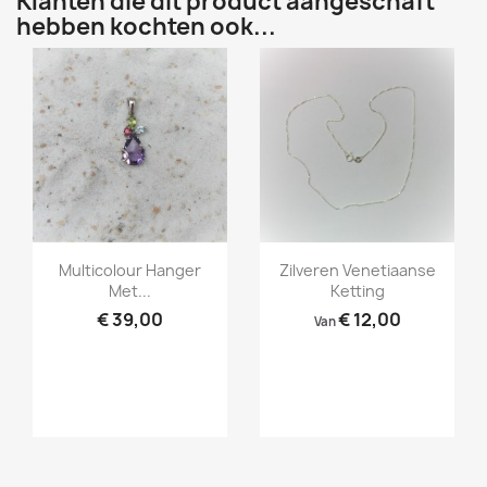
Klanten die dit product aangeschaft
hebben kochten ook...
Snel bekijken
Snel bekijken


Multicolour Hanger
Zilveren Venetiaanse
Met...
Ketting
€ 39,00
€ 12,00
Van