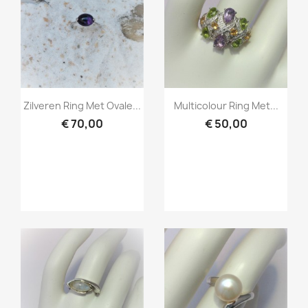
Snel bekijken
Snel bekijken


Zilveren Ring Met Ovale...
Multicolour Ring Met...
€ 70,00
€ 50,00