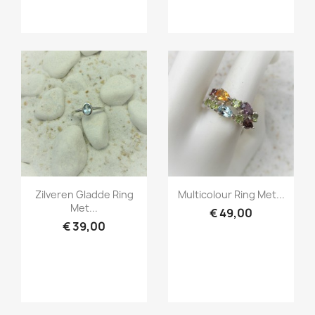
Snel bekijken
Snel bekijken


Zilveren Gladde Ring
Multicolour Ring Met...
Met...
€ 49,00
€ 39,00