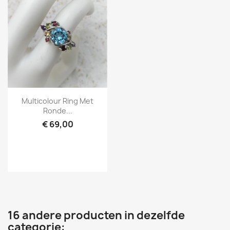
Snel bekijken

Multicolour Ring Met
Ronde...
€ 69,00
16 andere producten in dezelfde
categorie: