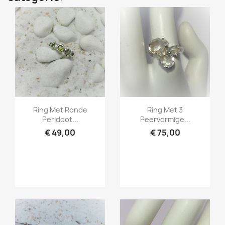
Snel bekijken
Snel bekijken


Ring Met Ronde
Ring Met 3
Peridoot...
Peervormige...
€ 49,00
€ 75,00