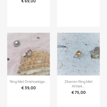
€ 69,00
Snel bekijken
Snel bekijken


Ring Met Driehoekige...
Zilveren Ring Met
Antiek...
€ 39,00
€ 75,00