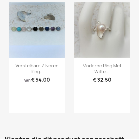
Snel bekijken
Snel bekijken


Verstelbare Zilveren
Moderne Ring Met
Ring...
Witte...
€ 54,00
€ 32,50
Van