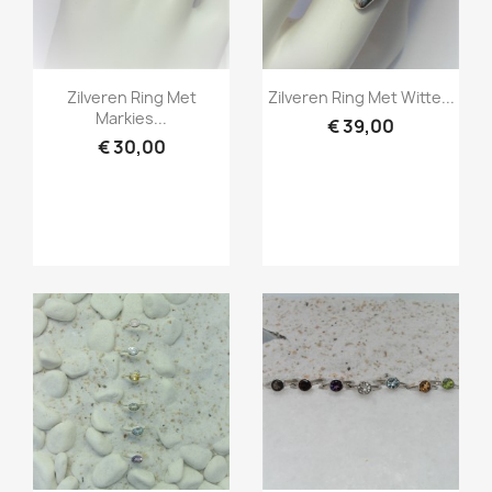
Snel bekijken
Snel bekijken


Zilveren Ring Met
Zilveren Ring Met Witte...
Markies...
€ 39,00
€ 30,00