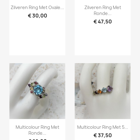
Snel bekijken
Snel bekijken


Zilveren Ring Met Ovale...
Zilveren Ring Met
Ronde...
€ 30,00
€ 47,50
Snel bekijken
Snel bekijken


Multicolour Ring Met
Multicolour Ring Met 5...
Ronde...
€ 37,50