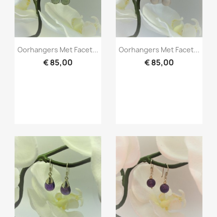
Snel bekijken
Snel bekijken


Oorhangers Met Facet...
Oorhangers Met Facet...
€ 85,00
€ 85,00