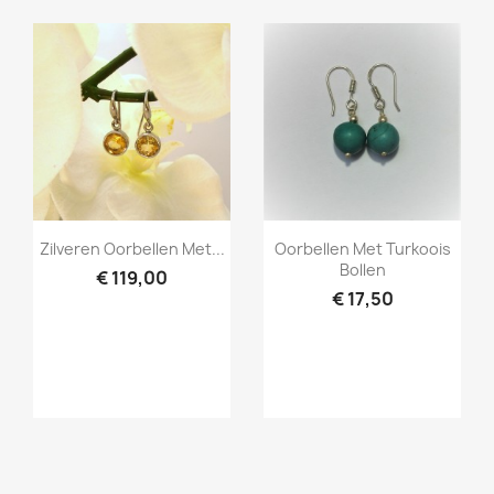
Snel bekijken
Snel bekijken


Zilveren Oorbellen Met...
Oorbellen Met Turkoois
Bollen
€ 119,00
€ 17,50