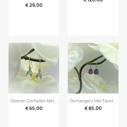
€ 29,00
Snel bekijken
Snel bekijken


Zilveren Oorbellen Met...
Oorhangers Met Facet...
€ 65,00
€ 85,00