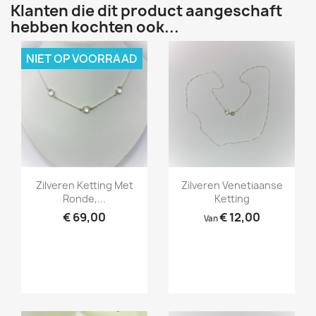
Klanten die dit product aangeschaft
hebben kochten ook...
NIET OP VOORRAAD
Snel bekijken
Snel bekijken


Zilveren Ketting Met
Zilveren Venetiaanse
Ronde,...
Ketting
€ 69,00
€ 12,00
Van