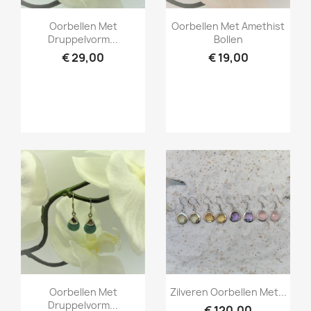
Snel bekijken
Snel bekijken


Oorbellen Met
Oorbellen Met Amethist
Druppelvorm...
Bollen
€ 29,00
€ 19,00
Snel bekijken
Snel bekijken


Oorbellen Met
Zilveren Oorbellen Met...
Druppelvorm...
€ 120,00