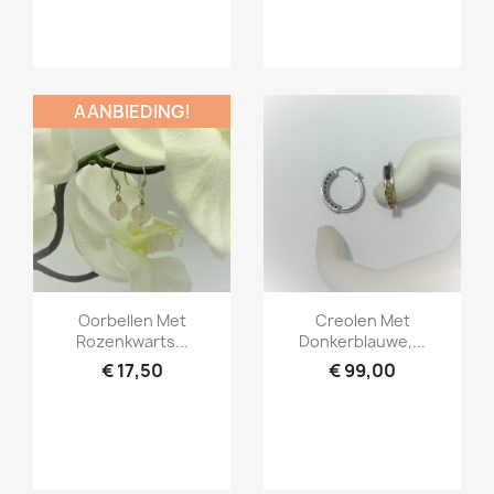
AANBIEDING!
Snel bekijken
Snel bekijken


Oorbellen Met
Creolen Met
Rozenkwarts...
Donkerblauwe,...
€ 17,50
€ 99,00