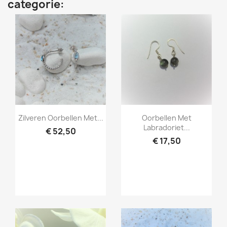
categorie:
Snel bekijken
Snel bekijken


Zilveren Oorbellen Met...
Oorbellen Met
Labradoriet...
€ 52,50
€ 17,50