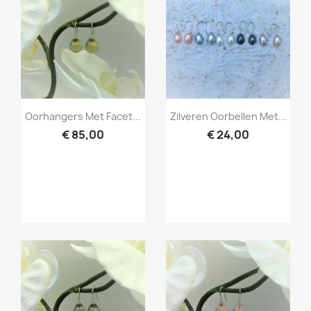
Snel bekijken
Snel bekijken


Oorhangers Met Facet...
Zilveren Oorbellen Met...
€ 85,00
€ 24,00