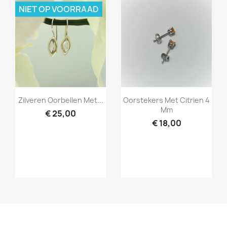
NIET OP VOORRAAD
Snel bekijken
Snel bekijken


Zilveren Oorbellen Met...
Oorstekers Met Citrien 4
Mm
€ 25,00
€ 18,00